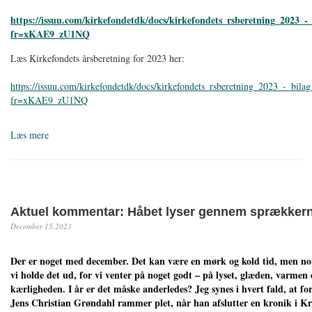
https://issuu.com/kirkefondetdk/docs/kirkefondets_rsberetning_2023_-
fr=xKAE9_zU1NQ
Læs Kirkefondets årsberetning for 2023 her:
https://issuu.com/kirkefondetdk/docs/kirkefondets_rsberetning_2023_-_bila
fr=xKAE9_zU1NQ
Læs mere
Aktuel kommentar: Håbet lyser gennem sprækker
December 15,2023
Der er noget med december. Det kan være en mørk og kold tid, men n
vi holde det ud, for vi venter på noget godt – på lyset, glæden, varmen 
kærligheden. I år er det måske anderledes? Jeg synes i hvert fald, at fo
Jens Christian Grøndahl rammer plet, når han afslutter en kronik i Kri