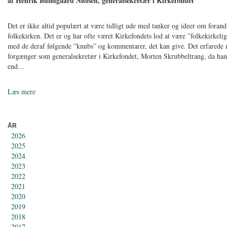
af Henrik Bundgaard Nielsen, generalsekretær i Kirkefondet
Det er ikke altid populært at være tidligt ude med tanker og ideer om forand
folkekirken. Det er og har ofte været Kirkefondets lod at være ”folkekirkelig
med de deraf følgende ”knubs” og kommentarer, det kan give. Det erfarede
forgænger som generalsekretær i Kirkefondet, Morten Skrubbeltrang, da han
end…
Læs mere
ÅR
2026
2025
2024
2023
2022
2021
2020
2019
2018
2017