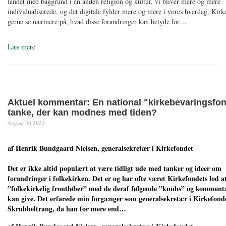
landet med baggrund i en anden religion og kultur, vi bliver mere og mere
individualiserede, og det digitale fylder mere og mere i vores hverdag. Kirk
gerne se nærmere på, hvad disse forandringer kan betyde for…
Læs mere
Aktuel kommentar: En national "kirkebevaringsfo
tanke, der kan modnes med tiden?
August 30,2023
af Henrik Bundgaard Nielsen, generalsekretær i Kirkefondet
Det er ikke altid populært at være tidligt ude med tanker og ideer om
forandringer i folkekirken. Det er og har ofte været Kirkefondets lod a
”folkekirkelig frontløber” med de deraf følgende ”knubs” og kommenta
kan give. Det erfarede min forgænger som generalsekretær i Kirkefond
Skrubbeltrang, da han for mere end…