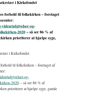
sekretær i Kirkefondet
s forhold til folkekirken – foretaget
nscenter:
-viden/udgivelser-og-
folkekirken-2020
– så ser 86 % af
kirken prioriterer at hjælpe syge,
retær i Kirkefondet
orhold til folkekirken – foretaget af
ter:
iden/udgivelser-og-
kekirken-2020
– så ser 86 % af
ken prioriterer at hjælpe syge, gamle