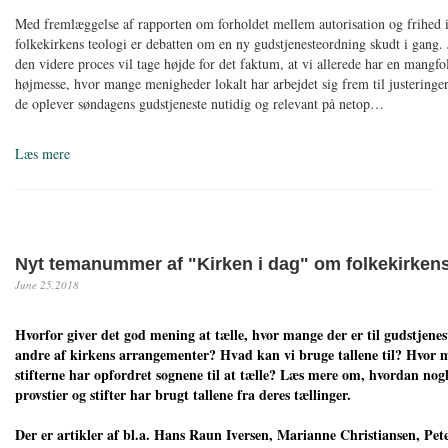
Med fremlæggelse af rapporten om forholdet mellem autorisation og frihed 
folkekirkens teologi er debatten om en ny gudstjenesteordning skudt i gang. 
den videre proces vil tage højde for det faktum, at vi allerede har en mangfo
højmesse, hvor mange menigheder lokalt har arbejdet sig frem til justeringer
de oplever søndagens gudstjeneste nutidig og relevant på netop…
Læs mere
Nyt temanummer af "Kirken i dag" om folkekirkens
June 25,2018
Hvorfor giver det god mening at tælle, hvor mange der er til gudstjenest
andre af kirkens arrangementer? Hvad kan vi bruge tallene til? Hvor 
stifterne har opfordret sognene til at tælle? Læs mere om, hvordan nogl
provstier og stifter har brugt tallene fra deres tællinger.
Der er artikler af bl.a. Hans Raun Iversen, Marianne Christiansen, Pet