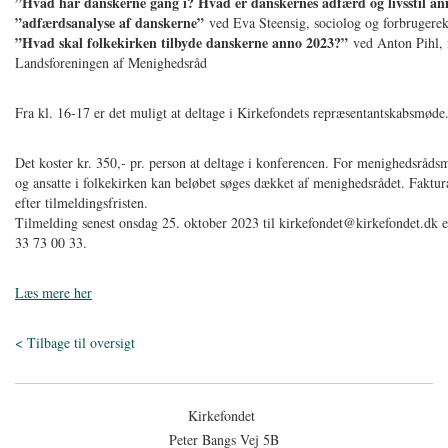
”Hvad har danskerne gang i? Hvad er danskernes adfærd og livsstil an
”adfærdsanalyse af danskerne”
ved Eva Steensig, sociolog og forbrugerek
”Hvad skal folkekirken tilbyde danskerne anno 2023?”
ved Anton Pihl,
Landsforeningen af Menighedsråd
Fra kl. 16-17 er det muligt at deltage i Kirkefondets repræsentantskabsmød
Det koster kr. 350,- pr. person at deltage i konferencen. For menighedsrå
og ansatte i folkekirken kan beløbet søges dækket af menighedsrådet. Faktu
efter tilmeldingsfristen.
Tilmelding senest onsdag 25. oktober 2023 til kirkefondet@kirkefondet.dk el
33 73 00 33.
Læs mere her
< Tilbage til oversigt
Kirkefondet
Peter Bangs Vej 5B