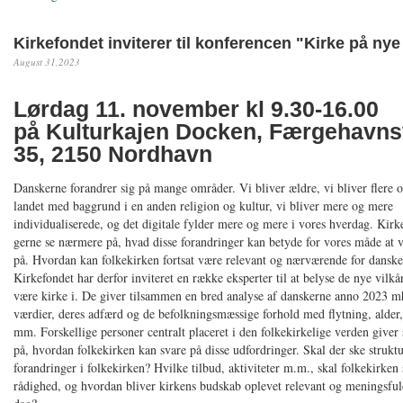
Kirkefondet inviterer til konferencen "Kirke på nye 
August 31,2023
Lørdag 11. november kl 9.30-16.00
på Kulturkajen Docken, Færgehavns
35, 2150 Nordhavn
Danskerne forandrer sig på mange områder. Vi bliver ældre, vi bliver flere og
landet med baggrund i en anden religion og kultur, vi bliver mere og mere
individualiserede, og det digitale fylder mere og mere i vores hverdag. Kirk
gerne se nærmere på, hvad disse forandringer kan betyde for vores måde at 
på. Hvordan kan folkekirken fortsat være relevant og nærværende for dansk
Kirkefondet har derfor inviteret en række eksperter til at belyse de nye vilkår
være kirke i. De giver tilsammen en bred analyse af danskerne anno 2023 mh
værdier, deres adfærd og de befolkningsmæssige forhold med flytning, alder
mm. Forskellige personer centralt placeret i den folkekirkelige verden giver
på, hvordan folkekirken kan svare på disse udfordringer. Skal der ske struktu
forandringer i folkekirken? Hvilke tilbud, aktiviteter m.m., skal folkekirken st
rådighed, og hvordan bliver kirkens budskab oplevet relevant og meningsfuld