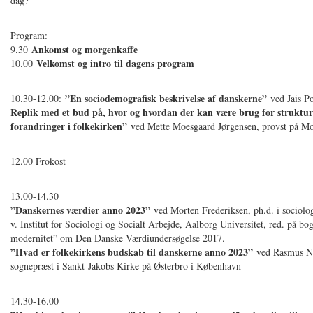
dag?
Program:
Ankomst og morgenkaffe
9.30
Velkomst og intro til dagens program
10.00
”En sociodemografisk beskrivelse af danskerne”
10.30-12.00:
ved Jais P
Replik med et bud på, hvor og hvordan der kan være brug for struktur
forandringer i folkekirken”
ved Mette Moesgaard Jørgensen, provst på Mo
12.00 Frokost
13.00-14.30
”Danskernes værdier anno 2023”
ved Morten Frederiksen, ph.d. i sociolog
v. Institut for Sociologi og Socialt Arbejde, Aalborg Universitet, red. på b
modernitet” om Den Danske Værdiundersøgelse 2017.
”Hvad er folkekirkens budskab til danskerne anno 2023”
ved Rasmus Nø
sognepræst i Sankt Jakobs Kirke på Østerbro i København
14.30-16.00