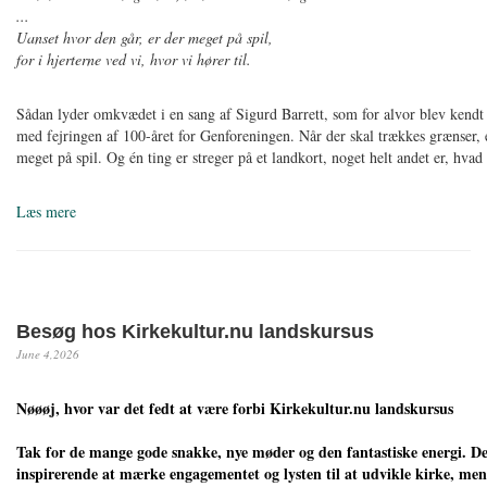
...
Uanset hvor den går, er der meget på spil,
for i hjerterne ved vi, hvor vi hører til.
Sådan lyder omkvædet i en sang af Sigurd Barrett, som for alvor blev kendt 
med fejringen af 100-året for Genforeningen. Når der skal trækkes grænser, e
meget på spil. Og én ting er streger på et landkort, noget helt andet er, hva
Læs mere
Besøg hos Kirkekultur.nu landskursus
June 4,2026
Nøøøj, hvor var det fedt at være forbi Kirkekultur.nu landskursus
Tak for de mange gode snakke, nye møder og den fantastiske energi. De
inspirerende at mærke engagementet og lysten til at udvikle kirke, me