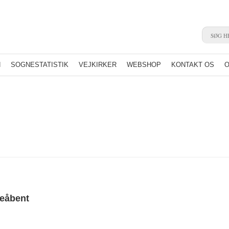
N
SOGNESTATISTIK
VEJKIRKER
WEBSHOP
KONTAKT OS
O
ieåbent