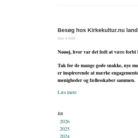
Besøg hos Kirkekultur.nu lan
June 4,2026
Nøøøj, hvor var det fedt at være forbi
Tak for de mange gode snakke, nye mød
er inspirerende at mærke engagementet 
menigheder og fællesskaber sammen.
Læs mere
ÅR
2026
2025
2024