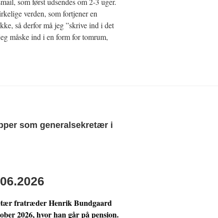
smail, som først udsendes om 2-3 uger.
irkelige verden, som fortjener en
e, så derfor må jeg ”skrive ind i det
jeg måske ind i en form for tomrum,
pper som generalsekretær i
06.2026
retær fratræder Henrik Bundgaard
ktober 2026, hvor han går på pension.