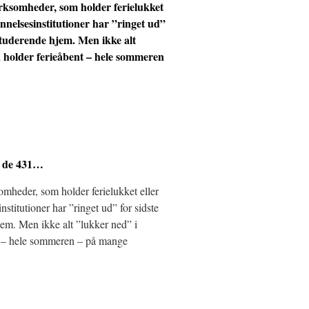
irksomheder, som holder ferielukket
annelsesinstitutioner har ”ringet ud”
 studerende hjem. Men ikke alt
holder ferieåbent – hele sommeren
– de 431…
somheder, som holder ferielukket eller
stitutioner har ”ringet ud” for sidste
jem. Men ikke alt ”lukker ned” i
 – hele sommeren – på mange