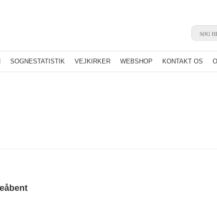
N
SOGNESTATISTIK
VEJKIRKER
WEBSHOP
KONTAKT OS
O
ieåbent