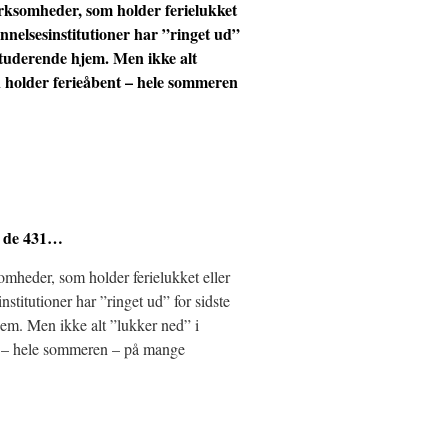
irksomheder, som holder ferielukket
annelsesinstitutioner har ”ringet ud”
 studerende hjem. Men ikke alt
holder ferieåbent – hele sommeren
– de 431…
somheder, som holder ferielukket eller
stitutioner har ”ringet ud” for sidste
jem. Men ikke alt ”lukker ned” i
 – hele sommeren – på mange