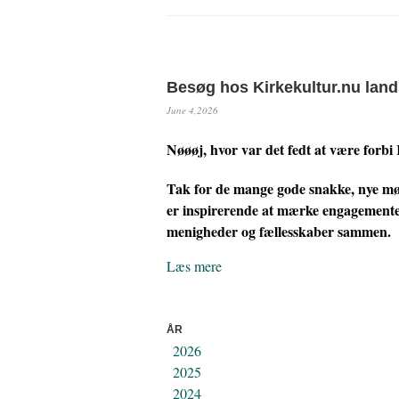
Besøg hos Kirkekultur.nu lan
June 4,2026
Nøøøj, hvor var det fedt at være forbi
Tak for de mange gode snakke, nye mød
er inspirerende at mærke engagementet 
menigheder og fællesskaber sammen.
Læs mere
ÅR
2026
2025
2024