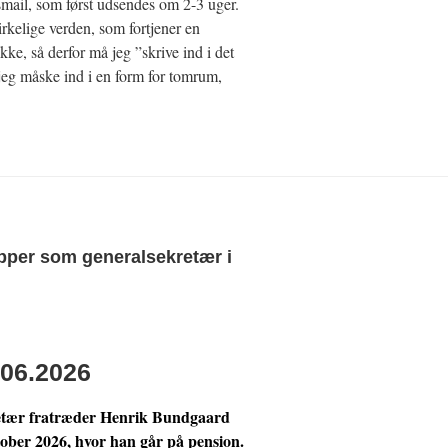
smail, som først udsendes om 2-3 uger.
irkelige verden, som fortjener en
e, så derfor må jeg ”skrive ind i det
jeg måske ind i en form for tomrum,
pper som generalsekretær i
06.2026
retær fratræder Henrik Bundgaard
ktober 2026, hvor han går på pension.