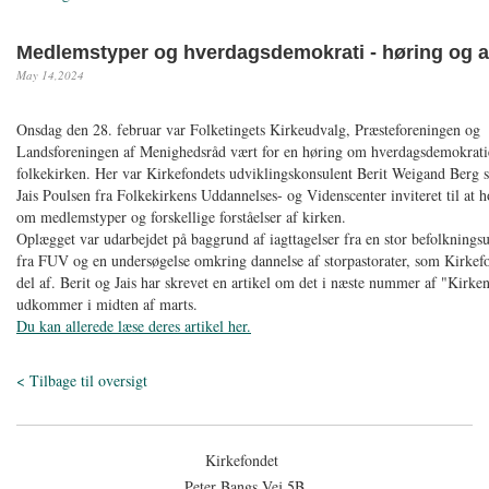
Medlemstyper og hverdagsdemokrati - høring og ar
May 14,2024
Onsdag den 28. februar var Folketingets Kirkeudvalg, Præsteforeningen og
Landsforeningen af Menighedsråd vært for en høring om hverdagsdemokratie
folkekirken. Her var Kirkefondets udviklingskonsulent Berit Weigand Ber
Jais Poulsen fra Folkekirkens Uddannelses- og Videnscenter inviteret til at 
om medlemstyper og forskellige forståelser af kirken.
Oplægget var udarbejdet på baggrund af iagttagelser fra en stor befolknings
fra FUV og en undersøgelse omkring dannelse af storpastorater, som Kirkef
del af. Berit og Jais har skrevet en artikel om det i næste nummer af "Kirke
udkommer i midten af marts.
Du kan allerede læse deres artikel her.
< Tilbage til oversigt
Kirkefondet
Peter Bangs Vej 5B