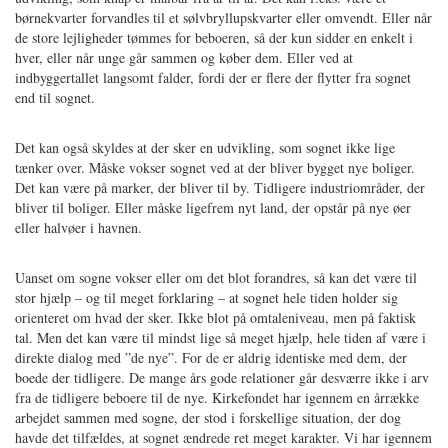
børnekvarter forvandles til et sølvbryllupskvarter eller omvendt. Eller når
de store lejligheder tømmes for beboeren, så der kun sidder en enkelt i
hver, eller når unge går sammen og køber dem. Eller ved at
indbyggertallet langsomt falder, fordi der er flere der flytter fra sognet
end til sognet.
Det kan også skyldes at der sker en udvikling, som sognet ikke lige
tænker over. Måske vokser sognet ved at der bliver bygget nye boliger.
Det kan være på marker, der bliver til by. Tidligere industriområder, der
bliver til boliger. Eller måske ligefrem nyt land, der opstår på nye øer
eller halvøer i havnen.
Uanset om sogne vokser eller om det blot forandres, så kan det være til
stor hjælp – og til meget forklaring – at sognet hele tiden holder sig
orienteret om hvad der sker. Ikke blot på omtaleniveau, men på faktisk
tal. Men det kan være til mindst lige så meget hjælp, hele tiden af være i
direkte dialog med ”de nye”. For de er aldrig identiske med dem, der
boede der tidligere. De mange års gode relationer går desværre ikke i arv
fra de tidligere beboere til de nye. Kirkefondet har igennem en årrække
arbejdet sammen med sogne, der stod i forskellige situation, der dog
havde det tilfældes, at sognet ændrede ret meget karakter. Vi har igennem