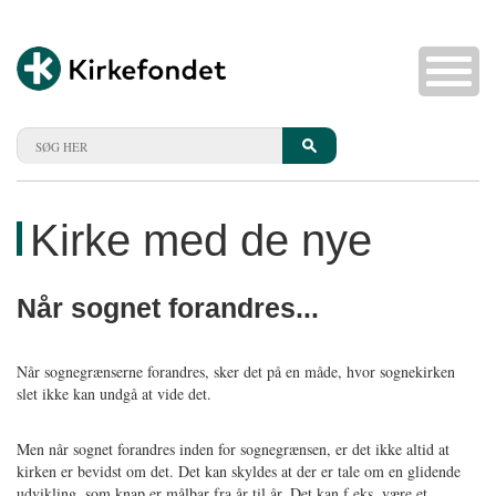
Kirke med de nye
Når sognet forandres...
Når sognegrænserne forandres, sker det på en måde, hvor sognekirken
slet ikke kan undgå at vide det.
Men når sognet forandres inden for sognegrænsen, er det ikke altid at
kirken er bevidst om det. Det kan skyldes at der er tale om en glidende
udvikling, som knap er målbar fra år til år. Det kan f.eks. være et