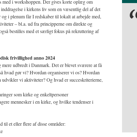
des med i workshoppen. Der gives korte oplæg om
s inddragelse i kirkens liv som en væsentlig del af det
og i plenum får I redskaber til lokalt at arbejde med,
tiviteter – bl.a. ud fra principperne om direkte og
så bestilles med et særligt fokus på rekruttering af
disk frivillighed anno 2024
g mere udbredt i Danmark. Det er blevet sværere at få
id, så hvad gør vi? Hvordan organiserer vi os? Hvordan
dvikler vi aktiviteter? Og hvad er succeskriterierne,
faringer som kirke og enkeltpersoner
gere mennesker i en kirke, og hvilke tendenser i
il et eller flere af disse områder:
ke