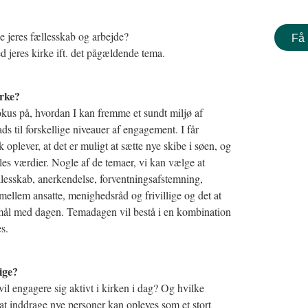
 jeres fællesskab og arbejde?
Få 
 jeres kirke ift. det pågældende tema.
irke?
kus på, hvordan I kan fremme et sundt miljø af
ds til forskellige niveauer af engagement. I får
k oplever, at det er muligt at sætte nye skibe i søen, og
lles værdier. Nogle af de temaer, vi kan vælge at
esskab, anerkendelse, forventningsafstemning,
ellem ansatte, menighedsråd og frivillige og det at
mål med dagen. Temadagen vil bestå i en kombination
s.
ige?
vil engagere sig aktivt i kirken i dag? Og hvilke
at inddrage nye personer kan opleves som et stort