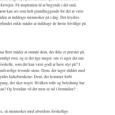
forvejen. Få inspiration til at begynde i det små.
nt kan ses som helt grundlæggende for det at være
måden at inddrage mennesker på i dag. Det krydres
fundet enkle måder at inddrage de første frivillige på
har flere måder at omtale dem, der ikke er præster på.
ligt over, og er det lige meget, om vi siger det ene
 forskelle, som det kan være godt at have styr på? I
undværlige levende stene. Dem, der tager sliddet med
fylder kirkebænkene. Dem, der kommer forbi
 gang, der sker noget. Hvilken rolle og betydning har
ådan? Og hvordan vil det mon se ud i fremtiden?
e, så mennesker med alverdens forskellige