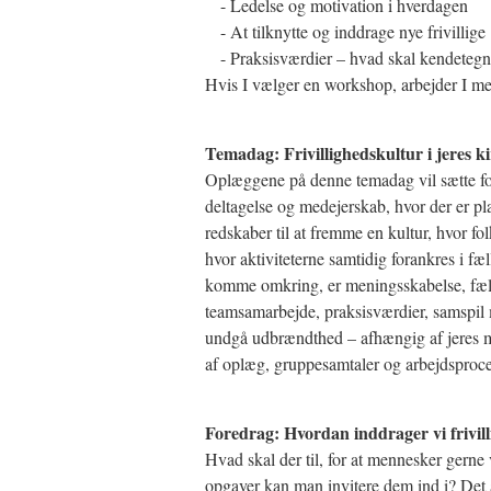
- Ledelse og motivation i hverdagen
- At tilknytte og inddrage nye frivillige
- Praksisværdier – hvad skal kendetegne
Hvis I vælger en workshop, arbejder I med
Temadag: Frivillighedskultur i jeres k
Oplæggene på denne temadag vil sætte fo
deltagelse og medejerskab, hvor der er pla
redskaber til at fremme en kultur, hvor fol
hvor aktiviteterne samtidig forankres i fæ
komme omkring, er meningsskabelse, fæll
teamsamarbejde, praksisværdier, samspil m
undgå udbrændthed – afhængig af jeres 
af oplæg, gruppesamtaler og arbejdsproce
Foredrag: Hvordan inddrager vi frivill
Hvad skal der til, for at mennesker gerne 
opgaver kan man invitere dem ind i? Det 