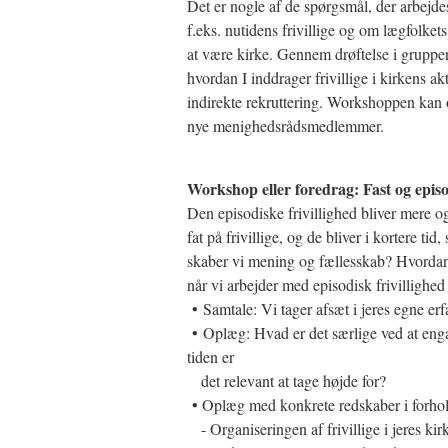
Det er nogle af de spørgsmål, der arbej
f.eks. nutidens frivillige og om lægfolket
at være kirke. Gennem drøftelse i grupper 
hvordan I inddrager frivillige i kirkens ak
indirekte rekruttering. Workshoppen kan og
nye menighedsrådsmedlemmer.
Workshop eller foredrag: Fast og episo
Den episodiske frivillighed bliver mere o
fat på frivillige, og de bliver i kortere t
skaber vi mening og fællesskab? Hvordan u
når vi arbejder med episodisk frivillighed
• Samtale: Vi tager afsæt i jeres egne er
• Oplæg: Hvad er det særlige ved at enga
tiden er
det relevant at tage højde for?
• Oplæg med konkrete redskaber i forhold t
- Organiseringen af frivillige i jeres kir