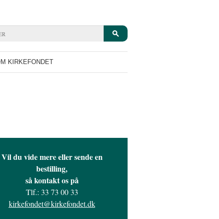
M KIRKEFONDET
Vil du vide mere eller sende en
bestilling,
så kontakt os på
Tlf.: 33 73 00 33
kirkefondet@kirkefondet.dk