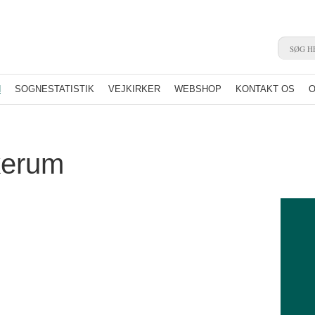
N
SOGNESTATISTIK
VEJKIRKER
WEBSHOP
KONTAKT OS
O
rkerum