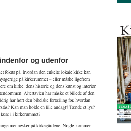
 indenfor og udenfor
et fokus på, hvordan den enkelte lokale kirke kan
nysgerrige på kirkerummet – eller måske ligefrem
ere om kirke, dens historie og dens kunst og interiør.
endommen. Altertavlen har måske et billede af den
drig har hørt den bibelske fortælling før, hvordan
rstås? Kan man holde en lille andagt? Tænde et lys?
t læse i i kirkerummet?
er mange mennesker på kirkegårdene. Nogle kommer